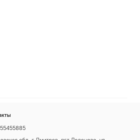
акты
55455885
овская обл, г Дмитров, пгт Деденево, ул