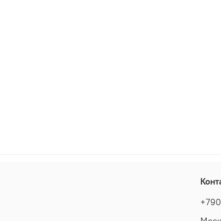
Конт
+790
Моск