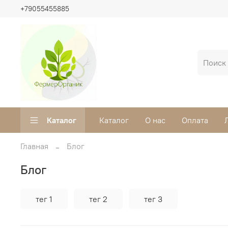
+79055455885
Каталог
Каталог
О нас
Оплата
Главная
Блог
Блог
тег 1
тег 2
тег 3