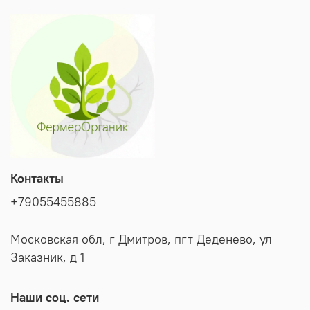
Гибрид засухоустойчив и хорошо адаптирован к
климатическим условиям большинства регионов.
Высокий иммунитет к фузариозному увяданию, а также
устойчивость к внутреннему некрозу и точечному
некрозу при хранении. После нескольких месяцев
хранения листья становятся еще более сладкими и
хрустящими, исчезает легкая горчинка. Кочаны
хранятся до июня–июля, не теряя своих вкусовых и
товарных качеств.
Контакты
+79055455885
Московская обл, г Дмитров, пгт Деденево, ул
Заказник, д 1
Наши соц. сети