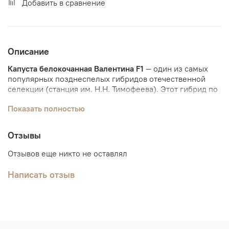
Добавить в сравнение
Описание
Капуста белокочанная Валентина F1
— один из самых
популярных позднеспелых гибридов отечественной
селекции (станция им. Н.Н. Тимофеева). Этот гибрид по
праву считается эталоном для зимнего хранения: он
Показать полностью
сохраняет сочность и плотность вплоть до появления
нового урожая.
Основные характеристики сорта «Валентина F1»:
Отзывы
Срок созревания:
Позднеспелый (155–180 дней от
полных всходов).
Отзывов еще никто не оставлял
Масса кочана:
Обычно 3,0–4,0 кг.
Форма и плотность:
Кочаны округло-овальные,
Написать отзыв
очень тяжелые и твердые («каменные»), с тонкой
внутренней структурой.
Внешний вид:
Листья серо-зеленые с сильным
восковым налетом. На разрезе капуста имеет
кремово-белый цвет.