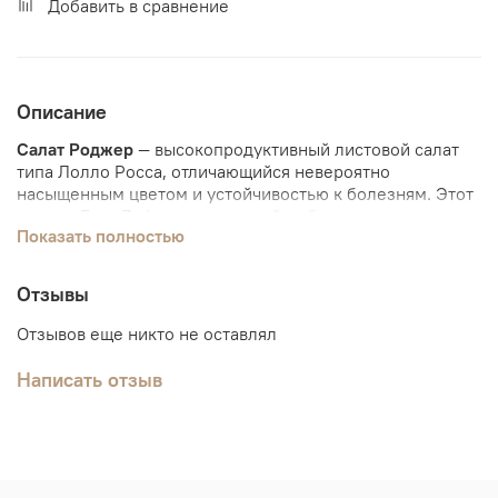
Добавить в сравнение
Описание
Салат Роджер
— высокопродуктивный листовой салат
типа Лолло Росса, отличающийся невероятно
насыщенным цветом и устойчивостью к болезням. Этот
сорт от Enza Zaden — идеальный выбор для тех, кому
Показать полностью
важен декоративный вид продукции в сочетании с
быстрым ростом и выносливостью.
Основные характеристики сорта:
Отзывы
Тип салата:
Листовой (Lollo Rossa).
Масса розетки:
В среднем 300–500 г.
Отзывов еще никто не оставлял
Листья:
Сильно гофрированные, очень пышные и
привлекательные. Обладают хорошей плотностью,
Написать отзыв
что важно для хранения.
Вкус:
Нежный, хрустящий, с легким ореховым
послевкусием, характерным для красных салатов.
Сорт отлично переносит жаркие периоды, долго не