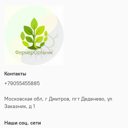
зацветает и не приобретает горечи. Обладает
комплексной устойчивостью к ложной мучнистой росе,
салатной тле и внутреннему некрозу.
Контакты
+79055455885
Московская обл, г Дмитров, пгт Деденево, ул
Заказник, д 1
Наши соц. сети