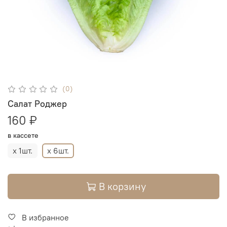
(0)
Салат Роджер
160 ₽
в кассете
х 1шт.
х 6шт.
В корзину
В избранное