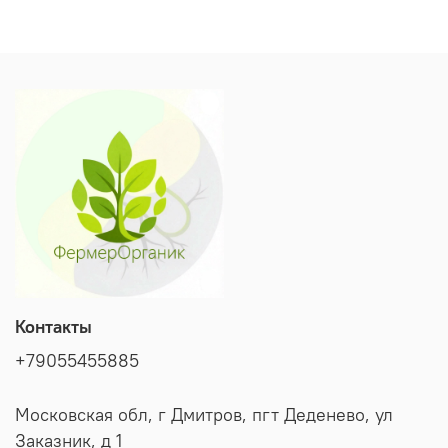
свежем виде. Хорошо хранятся и
транспортируются.
Кисть
: Простая, симметричная, прочная,
компактная, с 14-16 плодами, не требующая
нормировки.
Устойчивость
: Генетически устойчив к вирусу
табачной мозаики и другим заболеваниям.
Контакты
+79055455885
Московская обл, г Дмитров, пгт Деденево, ул
Заказник, д 1